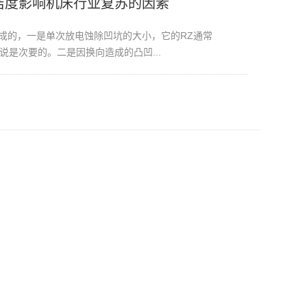
洁度影响机床行业复苏的因素
成的，一是单次放电蚀除凹坑的大小，它的RZ通常
洁度说是次要的。二是因换向造成的凸凹...