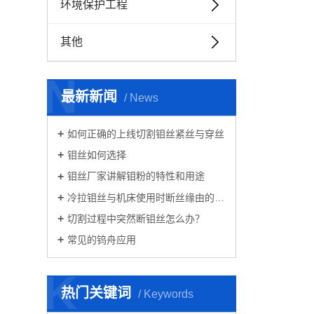
环境保护工程
其他
N
最新新闻
/ News
+
如何正确的上线切割钼丝紧丝与穿丝
+
钼丝如何选择
+
钼丝厂家讲解钼粉的特性和用途
+
冷拉钼丝与机床使用时断丝缘由的解读
+
切割过程中突然断钼丝怎么办？
+
常见的钨舟应用
K
热门关键词
/ Keywords