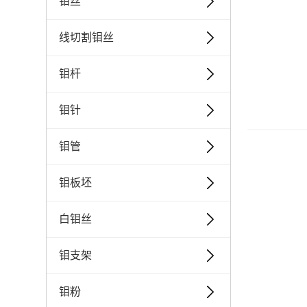
钼丝
线切割钼丝
钼杆
钼针
钼管
钼板坯
白钼丝
钼支架
钼粉